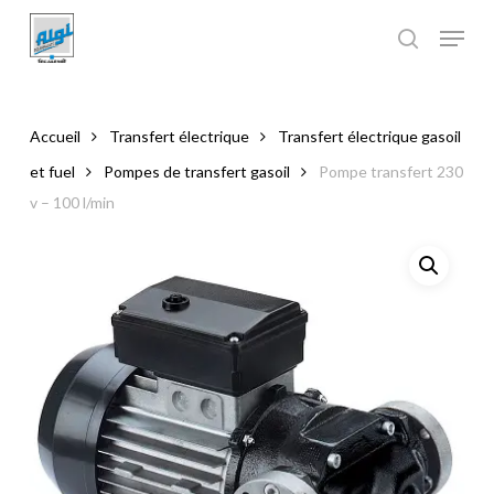
Skip
to
main
Close
content
Menu
Accueil
Transfert électrique
Transfert électrique gasoil
et fuel
Pompes de transfert gasoil
Pompe transfert 230
v – 100 l/min