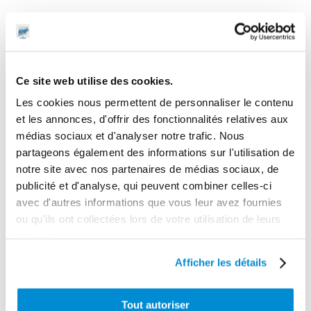
CES PRODUITS PEUVENT VOUS
INTERESSER
Ce site web utilise des cookies.
Les cookies nous permettent de personnaliser le contenu
et les annonces, d'offrir des fonctionnalités relatives aux
médias sociaux et d'analyser notre trafic. Nous
partageons également des informations sur l'utilisation de
notre site avec nos partenaires de médias sociaux, de
publicité et d'analyse, qui peuvent combiner celles-ci
avec d'autres informations que vous leur avez fournies
ou qu'ils ont collectées lors de votre utilisation de leurs
services.
Afficher les détails
Support fixe
Groupe de
pour enrouleur
transfert gasoil
Tout autoriser
AdBlue 15 m
24 V – 50 l/min