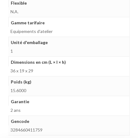
Flexible
N.A.
Gamme tarifaire
Equipements d'atelier
Unité d'emballage
1
Dimensions en cm (L × l × h)
36 x 19 x 29
Poids (kg)
15.6000
Garantie
2 ans
Gencode
3284660411759