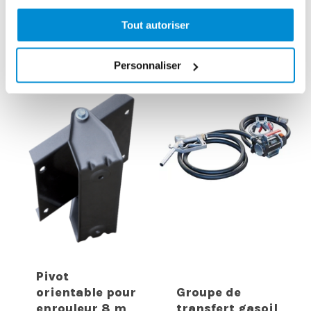
tournant (M/F)
pompes 12 et
Tout autoriser
1″ Gaz
24V
Personnaliser
Pivot
orientable pour
Groupe de
enrouleur 8 m
transfert gasoil