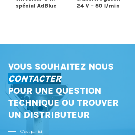
spécial AdBlue
24 V – 50 l/min
VOUS SOUHAITEZ NOUS
CONTACTER
POUR UNE QUESTION
TECHNIQUE OU TROUVER
UN DISTRIBUTEUR
C'est par ici