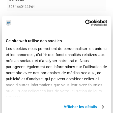
3284660411964
CES PRODUITS PEUVENT VOUS
Ce site web utilise des cookies.
INTERESSER
Les cookies nous permettent de personnaliser le contenu
et les annonces, d'offrir des fonctionnalités relatives aux
médias sociaux et d'analyser notre trafic. Nous
partageons également des informations sur l'utilisation de
notre site avec nos partenaires de médias sociaux, de
publicité et d'analyse, qui peuvent combiner celles-ci
avec d'autres informations que vous leur avez fournies
ou qu'ils ont collectées lors de votre utilisation de leurs
services.
Embout cannelé
Afficher les détails
Raccord
coudé 90° pour