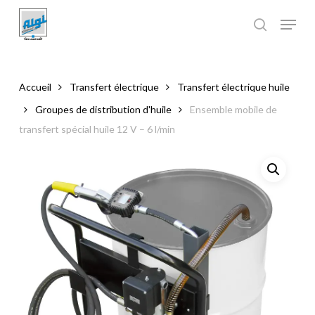
Skip
to
main
Close
content
Menu
Accueil
Transfert électrique
Transfert électrique huile
Groupes de distribution d'huile
Ensemble mobile de
transfert spécial huile 12 V – 6 l/min