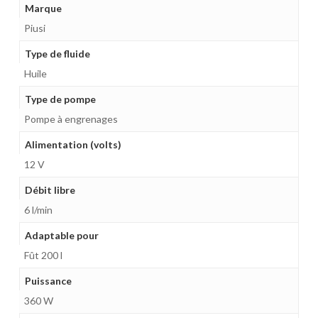
Marque
Piusi
Type de fluide
Huile
Type de pompe
Pompe à engrenages
Alimentation (volts)
12 V
Débit libre
6 l/min
Adaptable pour
Fût 200 l
Puissance
360 W