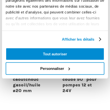
partageons également des informations sur l'utilisation de
CES PRODUITS PEUVENT VOUS
notre site avec nos partenaires de médias sociaux, de
publicité et d'analyse, qui peuvent combiner celles-ci
INTERESSER
avec d'autres informations que vous leur avez fournies
ou qu'ils ont collectées lors de votre utilisation de leurs
services.
Afficher les détails
Tout autoriser
Personnaliser
Tuyau
Embout cannelé
caoutchouc
coudé 90° pour
gasoil/huile
pompes 12 et
ø20 mm
24V