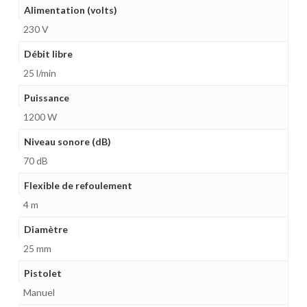
Alimentation (volts)
230 V
Débit libre
25 l/min
Puissance
1200 W
Niveau sonore (dB)
70 dB
Flexible de refoulement
4 m
Diamètre
25 mm
Pistolet
Manuel