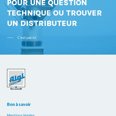
POUR UNE QUESTION
TECHNIQUE OU TROUVER
UN DISTRIBUTEUR
C'est par ici
Bon à savoir
Mentions légales