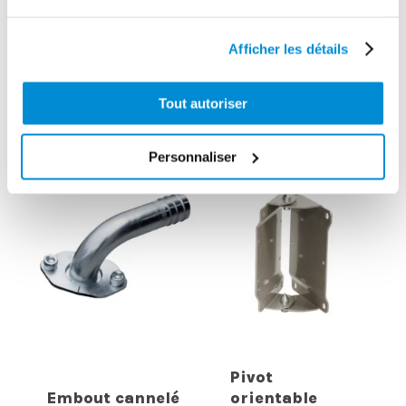
Pivot
services.
orientable
Bride coudée
Afficher les détails
acier pour
90° pour
enrouleur “Type
pompes 12 et
C”
24V
Tout autoriser
Personnaliser
Pivot
Embout cannelé
orientable