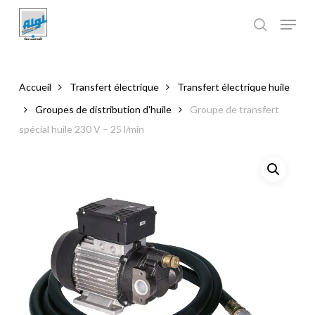
Skip
to
main
Close
content
Menu
Accueil
Transfert électrique
Transfert électrique huile
Groupes de distribution d'huile
Groupe de transfert
spécial huile 230 V – 25 l/min