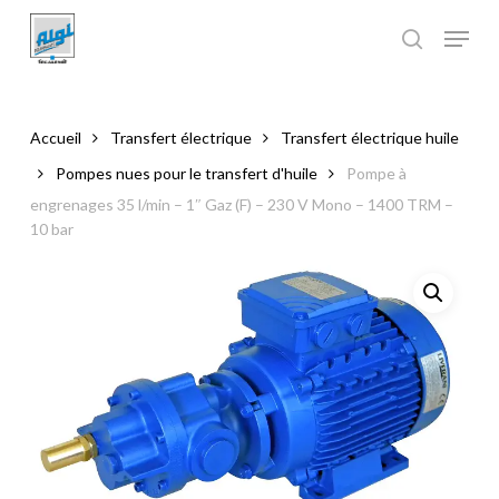
Skip
to
main
Close
content
Menu
Accueil
Transfert électrique
Transfert électrique huile
Pompes nues pour le transfert d'huile
Pompe à
engrenages 35 l/min – 1″ Gaz (F) – 230 V Mono – 1400 TRM –
10 bar