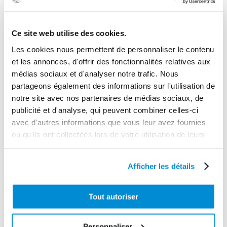
Cer/Carb/Viton
Longueur max distribution
Ce site web utilise des cookies.
100 m HMT
Les cookies nous permettent de personnaliser le contenu
Gamme tarifaire
et les annonces, d'offrir des fonctionnalités relatives aux
Equipements d'atelier
médias sociaux et d'analyser notre trafic. Nous
Poids (kg)
partageons également des informations sur l'utilisation de
notre site avec nos partenaires de médias sociaux, de
16.5
publicité et d'analyse, qui peuvent combiner celles-ci
Garantie
avec d'autres informations que vous leur avez fournies
2 ans
ou qu'ils ont collectées lors de votre utilisation de leurs
services.
Gencode
3284660416709
Afficher les détails
Tout autoriser
CES PRODUITS PEUVENT VOUS
Personnaliser