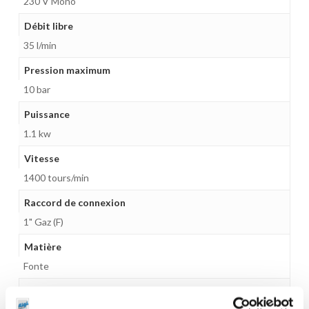
230 V Mono
Débit libre
35 l/min
Pression maximum
10 bar
Puissance
1.1 kw
Vitesse
1400 tours/min
Raccord de connexion
1" Gaz (F)
Matière
Fonte
Matière intérieure