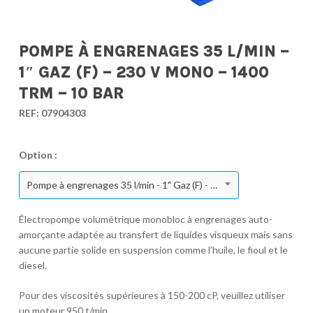
POMPE À ENGRENAGES 35 L/MIN –
1″ GAZ (F) – 230 V MONO – 1400
TRM – 10 BAR
REF:
07904303
Option :
Pompe à engrenages 35 l/min - 1" Gaz (F) - 230 V Mono - 1400 TRM - 10 bar
Électropompe volumétrique monobloc à engrenages auto-
amorçante adaptée au transfert de liquides visqueux mais sans
aucune partie solide en suspension comme l’huile, le fioul et le
diesel.
Pour des viscosités supérieures à 150-200 cP, veuillez utiliser
un moteur 950 t/min.