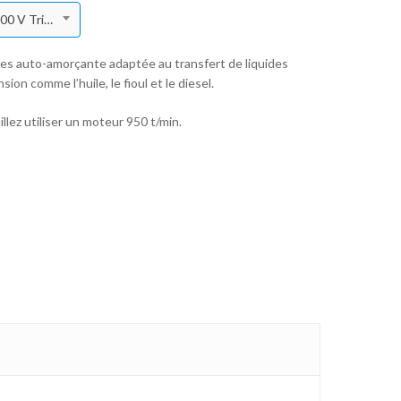
Pompe à engrenages 50 l/min - 1" Gaz (F) - 230/400 V Tri - 1400 TRM - 10 bar
s auto-amorçante adaptée au transfert de liquides
on comme l’huile, le fioul et le diesel.
llez utiliser un moteur 950 t/min.