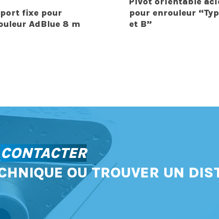
Pivot orientable aci
port fixe pour
pour enrouleur “Typ
ouleur AdBlue 8 m
et B”
S
CONTACTER
CHNIQUE OU TROUVER UN DIS