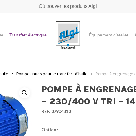
Où trouver les produits Algi
ue
Transfert électrique
Équipement d’atelier
e ou "ESC" pour fermer
huile
Pompes nues pour le transfert d'huile
Pompe à engrenages 5
POMPE À ENGRENAGES
– 230/400 V TRI – 1
REF:
07904310
Option :