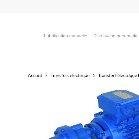
Skip
to
main
content
Lubrification manuelle
Distribution pneumatiq
Appuyez sur la touche "Entrée" pour faire votre recherch
Accueil
Transfert électrique
Transfert électrique 