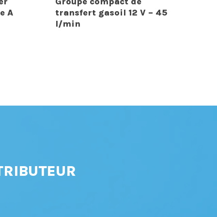
er
Groupe compact de
e A
transfert gasoil 12 V – 45
l/min
TRIBUTEUR