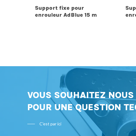
Support fixe pour
Sup
enrouleur AdBlue 15 m
enr
VOUS SOUHAITEZ NOU
POUR UNE QUESTION TE
C'est par ici