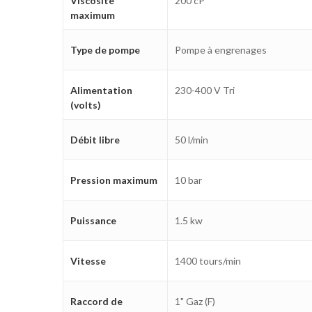
Viscosité
200 cP
maximum
Type de pompe
Pompe à engrenages
Alimentation
230-400 V Tri
(volts)
Débit libre
50 l/min
Pression maximum
10 bar
Puissance
1.5 kw
Vitesse
1400 tours/min
Raccord de
1" Gaz (F)