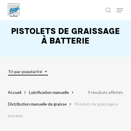
Skip
to
main
Close
content
Menu
PISTOLETS DE GRAISSAGE
À BATTERIE
Tri par popularité
Accueil
Lubrification manuelle
9 résultats affichés
Distribution manuelle de graisse
Pistolets de graissage à
batterie