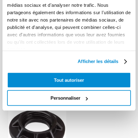
médias sociaux et d'analyser notre trafic. Nous
partageons également des informations sur l'utilisation de
notre site avec nos partenaires de médias sociaux, de
publicité et d'analyse, qui peuvent combiner celles-ci
avec d'autres informations que vous leur avez fournies
ou qu'ils ont collectées lors de votre utilisation de leurs
Chargeur
services.
rapide 230 V
Kit cartouche
Afficher les détails
pour batterie
à visser pour
12 et 20 V Li-
pistolets à
ion Lincoln
batterie 20V
Tout autoriser
Personnaliser