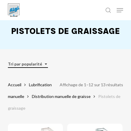
Skip
to
main
Close
content
Menu
PISTOLETS DE GRAISSAGE
Tri par popularité
Accueil
Lubrification
Affichage de 1–12 sur 13 résultats
manuelle
Distribution manuelle de graisse
Pistolets de
graissage