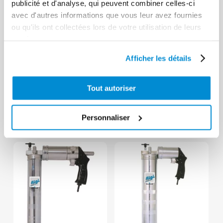
publicité et d'analyse, qui peuvent combiner celles-ci
avec d'autres informations que vous leur avez fournies
ou qu'ils ont collectées lors de votre utilisation de leurs
services.
Pistolet de
Pistolet
Afficher les détails
graissage
pneumatique
pneumatique
de graissage
Tout autoriser
standard en
“Pro” coup
continu
par coup
Personnaliser