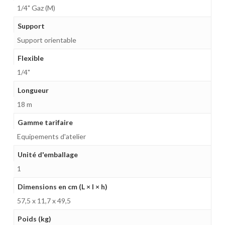
1/4" Gaz (M)
Support
Support orientable
Flexible
1/4"
Longueur
18 m
Gamme tarifaire
Equipements d'atelier
Unité d'emballage
1
Dimensions en cm (L × l × h)
57,5 x 11,7 x 49,5
Poids (kg)