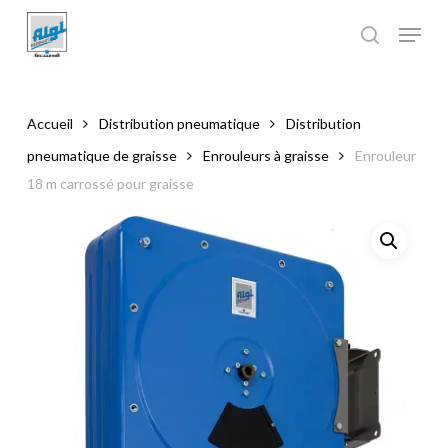
Skip
to
main
Close
content
Menu
Accueil
Distribution pneumatique
Distribution
pneumatique de graisse
Enrouleurs à graisse
Enrouleur
18 m carrossé pour graisse