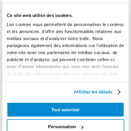
Ce site web utilise des cookies.
Les cookies nous permettent de personnaliser le contenu
Support
et les annonces, d'offrir des fonctionnalités relatives aux
Support
pompe/enrouleur
médias sociaux et d'analyser notre trafic. Nous
polyéthylène 1
pour cubitainer
fût horizontal
IBC 1000 l
partageons également des informations sur l'utilisation de
notre site avec nos partenaires de médias sociaux, de
publicité et d'analyse, qui peuvent combiner celles-ci
avec d'autres informations que vous leur avez fournies
ou qu'ils ont collectées lors de votre utilisation de leurs
services.
Afficher les détails
Tout autoriser
Personnaliser