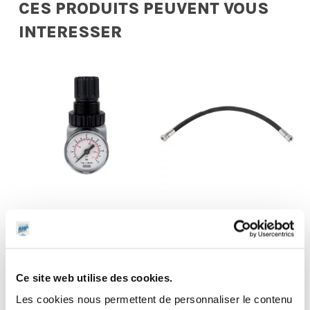
CES PRODUITS PEUVENT VOUS
INTERESSER
Régulateur
pression air
Flexible de
avec
liaison
manomètre
enrouleur huile
Ce site web utilise des cookies.
1/4″ Gaz
1,5 m 1/2″ Gaz
Les cookies nous permettent de personnaliser le contenu