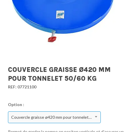
COUVERCLE GRAISSE Ø420 MM
POUR TONNELET 50/60 KG
REF:
07721100
Option :
Couvercle graisse ø420 mm pour tonnelet 50/60 kg
Permet de garder la pompe en positon verticale et d’assurer un