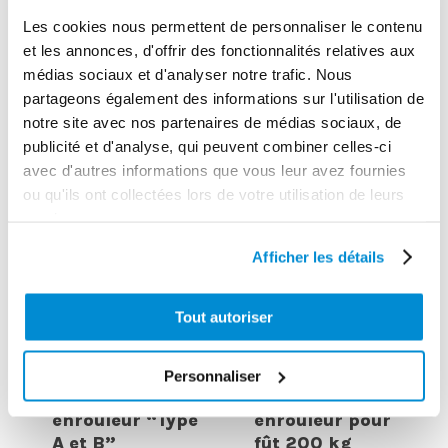
1,5 m 3/4″ Gaz
150
Les cookies nous permettent de personnaliser le contenu
et les annonces, d'offrir des fonctionnalités relatives aux
médias sociaux et d'analyser notre trafic. Nous
partageons également des informations sur l'utilisation de
notre site avec nos partenaires de médias sociaux, de
publicité et d'analyse, qui peuvent combiner celles-ci
avec d'autres informations que vous leur avez fournies
ou qu'ils ont collectées lors de votre utilisation de leurs
services.
Afficher les détails
Tout autoriser
Pivot
orientable
Chariot 3 roues
Personnaliser
acier pour
avec support
enrouleur “Type
enrouleur pour
A et B”
fût 200 kg