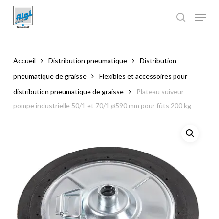
Skip
to
main
Close
content
Menu
Accueil
Distribution pneumatique
Distribution
pneumatique de graisse
Flexibles et accessoires pour
distribution pneumatique de graisse
Plateau suiveur
pompe industrielle 50/1 et 70/1 ø590 mm pour fûts 200 kg