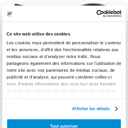
Ce site web utilise des cookies.
Les cookies nous permettent de personnaliser le contenu
et les annonces, d'offrir des fonctionnalités relatives aux
médias sociaux et d'analyser notre trafic. Nous
partageons également des informations sur l'utilisation de
notre site avec nos partenaires de médias sociaux, de
publicité et d'analyse, qui peuvent combiner celles-ci
avec d'autres informations que vous leur avez fournies
Support fixe
Filtre de
ou qu'ils ont collectées lors de votre utilisation de leurs
pour enrouleur
rechange 10
services.
AdBlue 8 m
microns
Afficher les détails
Tout autoriser