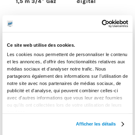
1,5 m 3/4″ Gaz
digital
Ce site web utilise des cookies.
Les cookies nous permettent de personnaliser le contenu
et les annonces, d'offrir des fonctionnalités relatives aux
médias sociaux et d'analyser notre trafic. Nous
partageons également des informations sur l'utilisation de
notre site avec nos partenaires de médias sociaux, de
publicité et d'analyse, qui peuvent combiner celles-ci
avec d'autres informations que vous leur avez fournies
ou qu'ils ont collectées lors de votre utilisation de leurs
services.
Pompe
pneumatique
Afficher les détails
Raccord rapide
de graissage