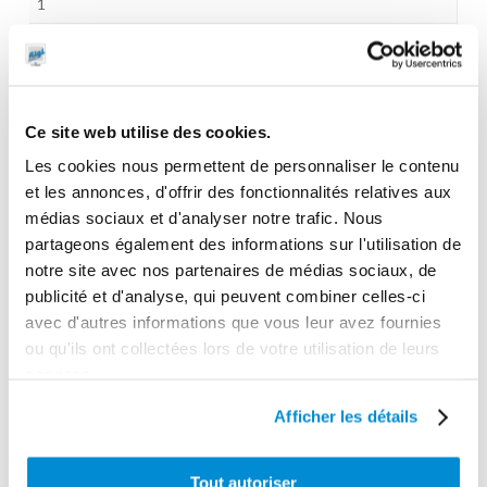
1
Dimensions en cm (L × l × h)
60 x 17 x 59
Poids (kg)
Ce site web utilise des cookies.
26.0000
Les cookies nous permettent de personnaliser le contenu
Garantie
et les annonces, d'offrir des fonctionnalités relatives aux
2 ans
médias sociaux et d'analyser notre trafic. Nous
partageons également des informations sur l'utilisation de
Gencode
notre site avec nos partenaires de médias sociaux, de
3284660419199
publicité et d'analyse, qui peuvent combiner celles-ci
avec d'autres informations que vous leur avez fournies
ou qu'ils ont collectées lors de votre utilisation de leurs
services.
CES PRODUITS PEUVENT VOUS
Afficher les détails
INTERESSER
Tout autoriser