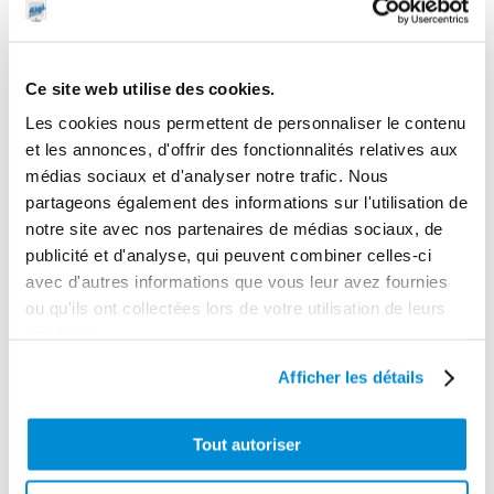
1
Dimensions en cm (L × l × h)
60 x 17 x 59
Ce site web utilise des cookies.
Poids (kg)
Les cookies nous permettent de personnaliser le contenu
26.0000
et les annonces, d'offrir des fonctionnalités relatives aux
médias sociaux et d'analyser notre trafic. Nous
Garantie
partageons également des informations sur l'utilisation de
2 ans
notre site avec nos partenaires de médias sociaux, de
publicité et d'analyse, qui peuvent combiner celles-ci
Gencode
avec d'autres informations que vous leur avez fournies
3284660419205
ou qu'ils ont collectées lors de votre utilisation de leurs
services.
Afficher les détails
CES PRODUITS PEUVENT VOUS
INTERESSER
Tout autoriser