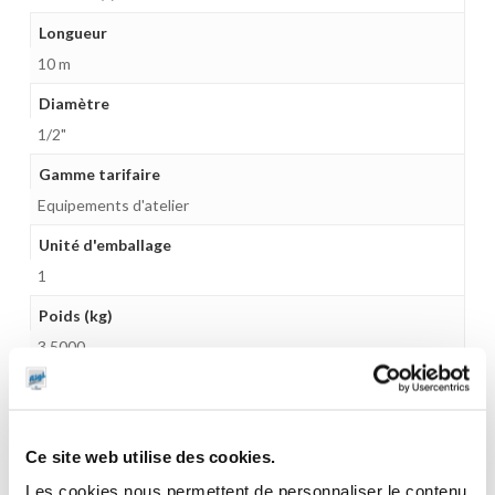
Longueur
10 m
Diamètre
1/2"
Gamme tarifaire
Equipements d'atelier
Unité d'emballage
1
Poids (kg)
3.5000
Garantie
1 an
Ce site web utilise des cookies.
Gencode
3284660420928
Les cookies nous permettent de personnaliser le contenu