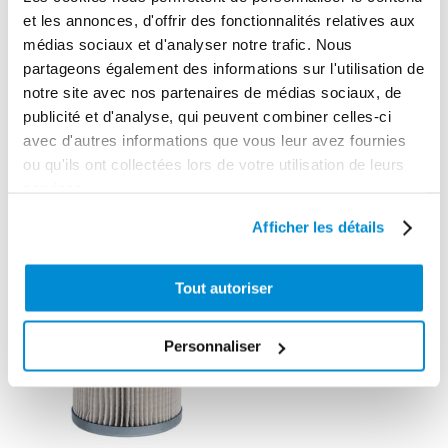
et les annonces, d'offrir des fonctionnalités relatives aux
médias sociaux et d'analyser notre trafic. Nous
partageons également des informations sur l'utilisation de
notre site avec nos partenaires de médias sociaux, de
CES PRODUITS PEUVENT VOUS
publicité et d'analyse, qui peuvent combiner celles-ci
INTERESSER
avec d'autres informations que vous leur avez fournies
ou qu'ils ont collectées lors de votre utilisation de leurs
services.
Afficher les détails
Tout autoriser
Personnaliser