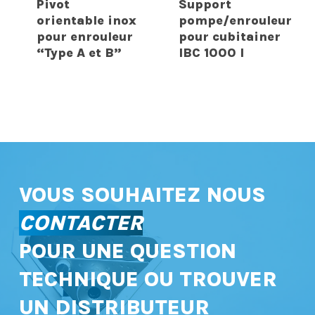
Pivot
Support
orientable inox
pompe/enrouleur
pour enrouleur
pour cubitainer
“Type A et B”
IBC 1000 l
VOUS SOUHAITEZ NOUS
CONTACTER
POUR UNE QUESTION
TECHNIQUE OU TROUVER
UN DISTRIBUTEUR