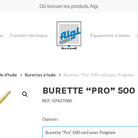
Où trouver les produits Algi
ue
Transfert électrique
Équipement d’atelier
e ou "ESC" pour fermer
e d’huile
Burettes à huile
Burette “Pro” 500 cm3 avec Poignée
BURETTE “PRO” 500
REF:
07427000
Option :
Burette "Pro" 500 cm3 avec Poignée