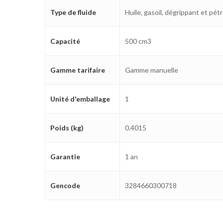
Type de fluide
Huile, gasoil, dégrippant et pét
Capacité
500 cm3
Gamme tarifaire
Gamme manuelle
Unité d'emballage
1
Poids (kg)
0.4015
Garantie
1 an
Gencode
3284660300718