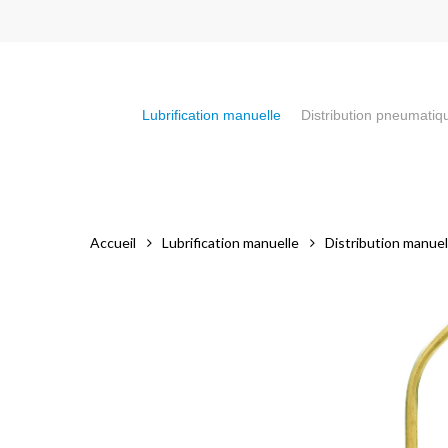
Skip
to
main
content
Lubrification manuelle
Distribution pneumatiq
Appuyez sur la touche "Entrée" pour faire votre recherch
Accueil
Lubrification manuelle
Distribution manuell