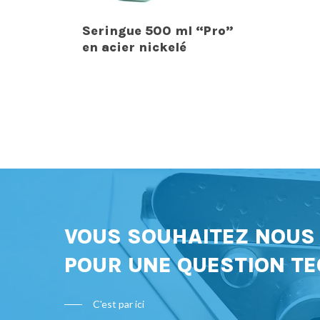
Seringue 500 ml “Pro”
en acier nickelé
VOUS SOUHAITEZ NOU
POUR UNE QUESTION TE
C'est par ici