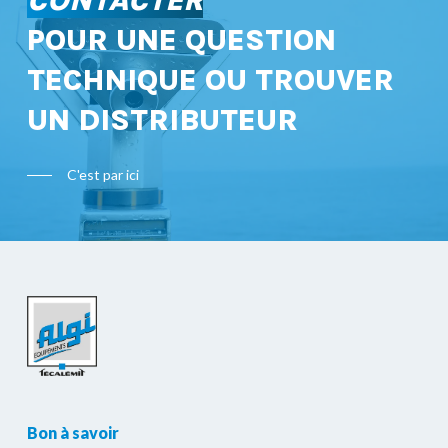
CONTACTER
POUR UNE QUESTION
TECHNIQUE OU TROUVER
UN DISTRIBUTEUR
C'est par ici
Bon à savoir