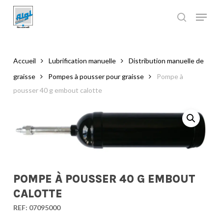
Skip
to
main
Close
content
Menu
Accueil
Lubrification manuelle
Distribution manuelle de
graisse
Pompes à pousser pour graisse
Pompe à
pousser 40 g embout calotte
POMPE À POUSSER 40 G EMBOUT
CALOTTE
REF:
07095000