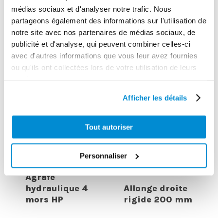
médias sociaux et d'analyser notre trafic. Nous
partageons également des informations sur l'utilisation de
CES PRODUITS PEUVENT VOUS
notre site avec nos partenaires de médias sociaux, de
INTERESSER
publicité et d'analyse, qui peuvent combiner celles-ci
avec d'autres informations que vous leur avez fournies
ou qu'ils ont collectées lors de votre utilisation de leurs
services.
Afficher les détails
Tout autoriser
Personnaliser
Agrafe
hydraulique 4
Allonge droite
mors HP
rigide 200 mm