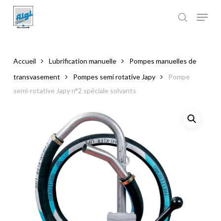
Skip
to
main
Close
content
Menu
Accueil
Lubrification manuelle
Pompes manuelles de
transvasement
Pompes semi rotative Japy
Pompe
semi-rotative Japy n°2 spéciale solvants