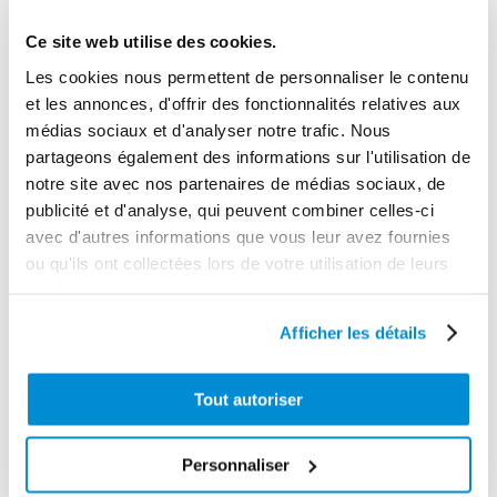
Ce site web utilise des cookies.
Les cookies nous permettent de personnaliser le contenu
et les annonces, d'offrir des fonctionnalités relatives aux
médias sociaux et d'analyser notre trafic. Nous
partageons également des informations sur l'utilisation de
notre site avec nos partenaires de médias sociaux, de
publicité et d'analyse, qui peuvent combiner celles-ci
Pivot
avec d'autres informations que vous leur avez fournies
orientable
Groupe
ou qu'ils ont collectées lors de votre utilisation de leurs
acier pour
compact de
services.
enrouleur “Type
transfert gasoil
A et B”
12 V – 45 l/min
Afficher les détails
Tout autoriser
Personnaliser