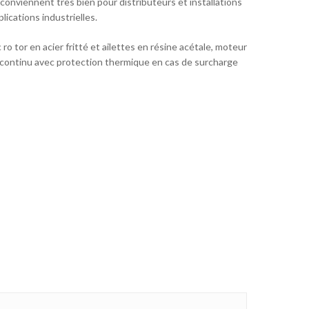
es conviennent très bien pour distributeurs et installations
ications industrielles.
o tor en acier fritté et ailettes en résine acétale, moteur
n continu avec protection thermique en cas de surcharge