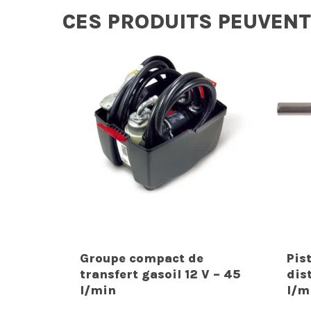
CES PRODUITS PEUVENT
Groupe compact de
Pis
transfert gasoil 12 V – 45
dis
l/min
l/m