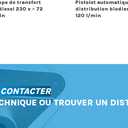
pe de transfert
Pistolet automatiqu
diesel 230 v – 72
distribution biodie
in
120 l/min
S
CONTACTER
CHNIQUE OU TROUVER UN DIS