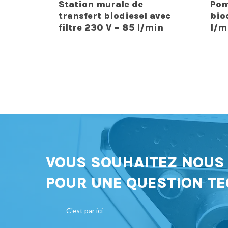
Station murale de
Pom
transfert biodiesel avec
bio
filtre 230 V – 85 l/min
l/m
VOUS SOUHAITEZ NOU
POUR UNE QUESTION TE
C'est par ici