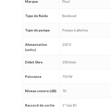
Marque
Piusi
Type de fluide
Biodiesel
Type de pompe
Pompe à ailettes
Alimentation
230 V
(volts)
Débit libre
100 l/min
Puissance
750 W
Niveau sonore (dB)
70
Raccord de sortie
1" Gaz (F)