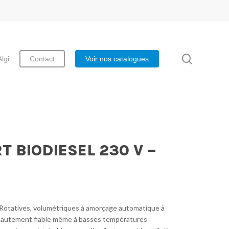
search
Algi
Contact
Voir nos catalogues
 BIODIESEL 230 V –
Rotatives, volumétriques à amorçage automatique à
 hautement fiable même à basses températures