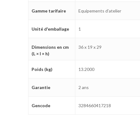
Gamme tarifaire
Equipements d'atelier
Unité d'emballage
1
Dimensions en cm
36 x 19 x 29
(L × l × h)
Poids (kg)
13.2000
Garantie
2 ans
Gencode
3284660417218