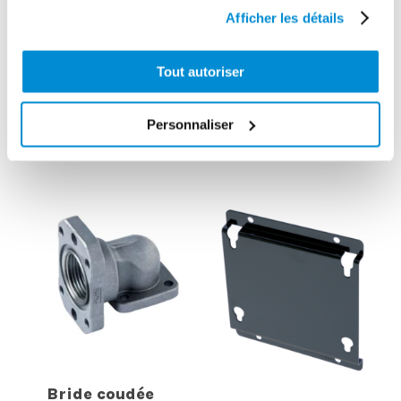
Afficher les détails
Pistolet manuel
Pistolet manuel
Tout autoriser
de distribution
de distribution
gasoil 150
gasoil 120
Personnaliser
l/min
l/min
Bride coudée