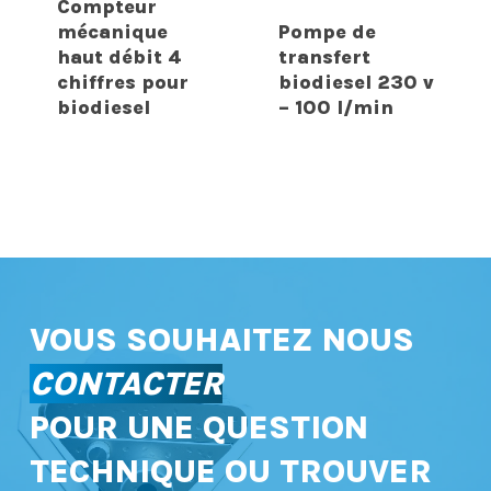
Compteur
mécanique
Pompe de
haut débit 4
transfert
chiffres pour
biodiesel 230 v
biodiesel
– 100 l/min
VOUS SOUHAITEZ NOUS
CONTACTER
POUR UNE QUESTION
TECHNIQUE OU TROUVER