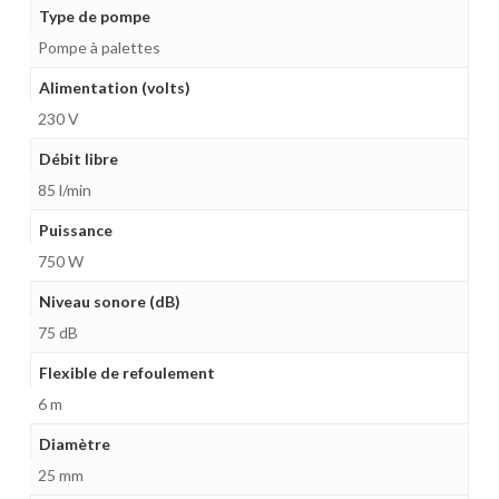
Type de pompe
Pompe à palettes
Alimentation (volts)
230 V
Débit libre
85 l/min
Puissance
750 W
Niveau sonore (dB)
75 dB
Flexible de refoulement
6 m
Diamètre
25 mm