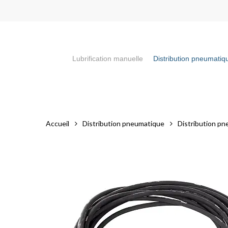
Skip
to
main
content
Lubrification manuelle
Distribution pneumatiq
Appuyez sur la touche "Entrée" pour faire votre recherch
Accueil
Distribution pneumatique
Distribution pn