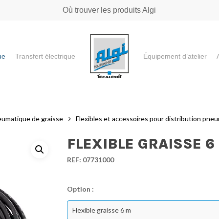
Où trouver les produits Algi
ue
Transfert électrique
Équipement d’atelier
e ou "ESC" pour fermer
eumatique de graisse
Flexibles et accessoires pour distribution pne
FLEXIBLE GRAISSE 6
REF:
07731000
Option :
Flexible graisse 6 m