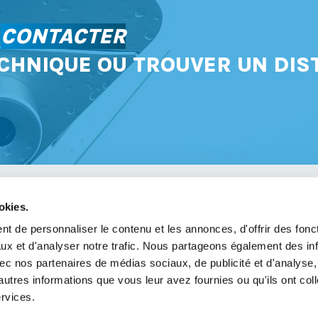
S
CONTACTER
CHNIQUE OU TROUVER UN DIS
okies.
avoir
t de personnaliser le contenu et les annonces, d'offrir des fonct
ux et d'analyser notre trafic. Nous partageons également des in
légales
 avec nos partenaires de médias sociaux, de publicité et d'analyse
de confidentialité
autres informations que vous leur avez fournies ou qu'ils ont col
ervices.