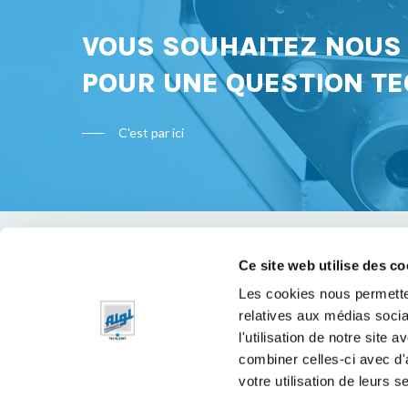
VOUS SOUHAITEZ NOU
POUR UNE QUESTION TE
C'est par ici
Ce site web utilise des co
Bon à s
Les cookies nous permetten
relatives aux médias socia
Mentions 
l'utilisation de notre site
Politique 
combiner celles-ci avec d'
votre utilisation de leurs s