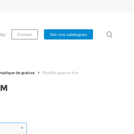
search
Algi
Contact
Voir nos catalogues
umatique de graisse
Flexible graisse 6 m
 M