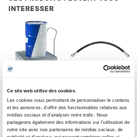
INTERESSER
Chariot de
Flexible de
Ce site web utilise des cookies.
rétention acier
liaison
Les cookies nous permettent de personnaliser le contenu
galvanisé pour
enrouleur huile
et les annonces, d'offrir des fonctionnalités relatives aux
1 fût
1,5 m 3/4″ Gaz
médias sociaux et d'analyser notre trafic. Nous
partageons également des informations sur l'utilisation de
notre site avec nos partenaires de médias sociaux, de
publicité et d'analyse, qui peuvent combiner celles-ci