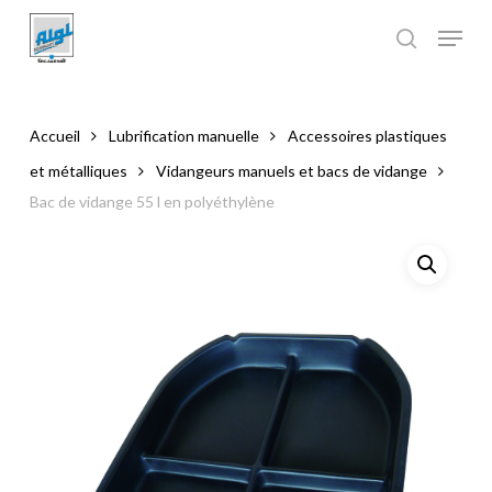
Skip
to
main
Close
content
Menu
Accueil
Lubrification manuelle
Accessoires plastiques
et métalliques
Vidangeurs manuels et bacs de vidange
Bac de vidange 55 l en polyéthylène