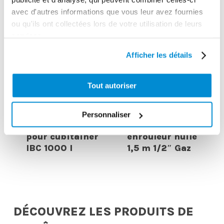
avec d'autres informations que vous leur avez fournies
ou qu'ils ont collectées lors de votre utilisation de leurs
services.
Afficher les détails
Tout autoriser
Support
Flexible de
Personnaliser
pompe/enrouleur
liaison
pour cubitainer
enrouleur huile
IBC 1000 l
1,5 m 1/2″ Gaz
DÉCOUVREZ LES PRODUITS DE